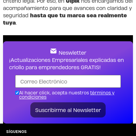
Ulpik
criterio legal. Por eso, en
nos encargamos del
acompañamiento para que avances con claridad y
hasta que tu marca sea realmente
seguridad
tuya
.
Neswletter
¡Actualizaciones Empresariales explicadas en
criollo para emprendedores GRATIS!
Al hacer click, acepta nuestros
términos y
condiciones
Suscribirme al Newsletter
SÍGUENOS