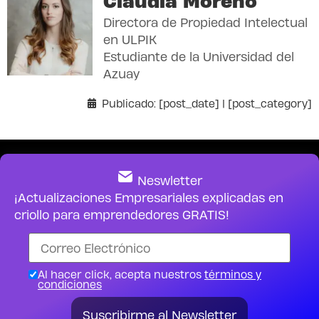
Claudia Moreno
Directora de Propiedad Intelectual
en ULPIK
Estudiante de la Universidad del
Azuay
Publicado: [post_date] | [post_category]
Neswletter
¡Actualizaciones Empresariales explicadas en
criollo para emprendedores GRATIS!
Al hacer click, acepta nuestros
términos y
condiciones
Suscribirme al Newsletter