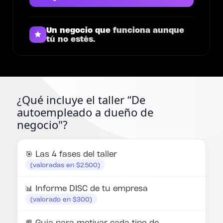
Un negocio que
funciona aunque
tú no estés.
¿Qué incluye el taller “De
autoempleado a dueño de
negocio"?
🎯 Las 4 fases del taller
(valoradas en $2.500)
📊 Informe DISC de tu empresa
(valorado en $300)
📕 Guía para motivar cada tipo de