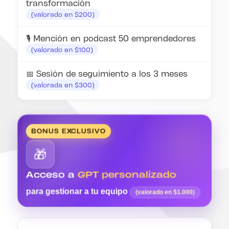
transformación
(valorado en $200)
🎙 Mención en podcast 50 emprendedores
(valorado en $100)
📅 Sesión de seguimiento a los 3 meses
(valorada en $300)
BONUS EXCLUSIVO
🎁
Acceso a
GPT personalizado
para gestionar a tu equipo
(valorado en $1.000)