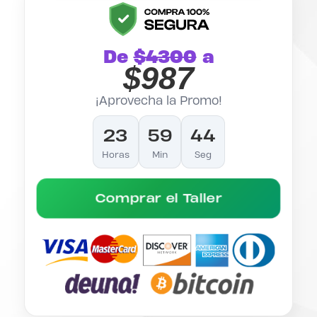
De
$4300
a
$987
¡Aprovecha la Promo!
23
59
43
Horas
Min
Seg
Comprar el Taller