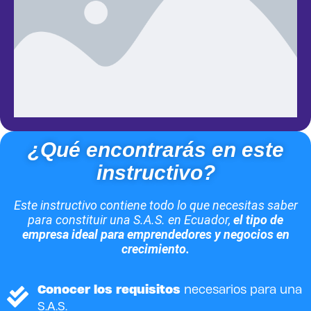
¿Qué encontrarás en este
instructivo?
Este instructivo contiene todo lo que necesitas saber
para constituir una S.A.S. en Ecuador,
el tipo de
empresa ideal para emprendedores y negocios en
crecimiento.
Conocer los requisitos
necesarios para una
S.A.S.