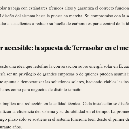
olar trabaja con estándares técnicos altos y garantiza el correcto funci
el diseño del sistema hasta la puesta en marcha. Su compromiso con la s
dar a sus clientes a reducir su huella de carbono es parte central de la i
r accesible: la apuesta de Terrasolar en el m
sde una idea que redefine la conversación sobre energía solar en Ecuad
ería ser un privilegio de grandes empresas o de quienes pueden asumir in
e apunta a democratizar las soluciones solares, haciendo viables las ins
liares como para negocios de distinto tamaño.
o implica una reducción en la calidad técnica. Cada instalación se dise
ntizan la eficiencia del sistema y su durabilidad en el tiempo. La promes
largo plazo solo se sostiene si el sistema funciona bien desde el primer d
urante años.