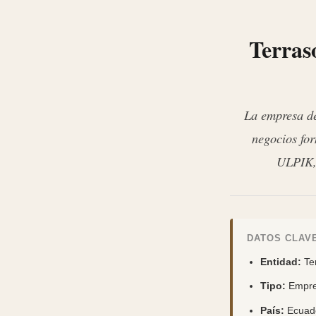
Terras
La empresa de
negocios fo
ULPIK, 
DATOS CLAVE
Entidad:
Ter
Tipo:
Empres
País:
Ecuad