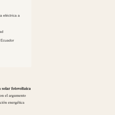
a eléctrica a
dad
n Ecuador
solar fotovoltaica
con el argumento
ición energética