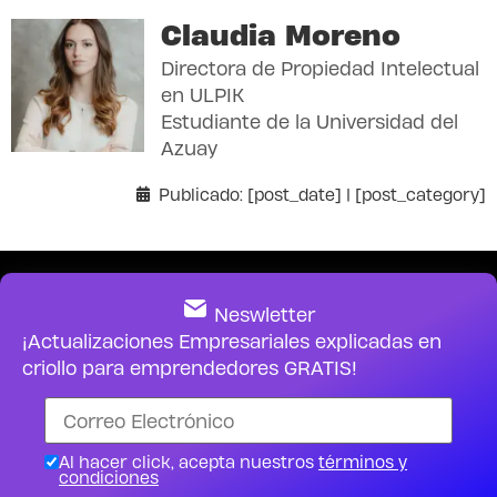
Claudia Moreno
Directora de Propiedad Intelectual
en ULPIK
Estudiante de la Universidad del
Azuay
Publicado: [post_date] | [post_category]
Neswletter
¡Actualizaciones Empresariales explicadas en
criollo para emprendedores GRATIS!
Al hacer click, acepta nuestros
términos y
condiciones