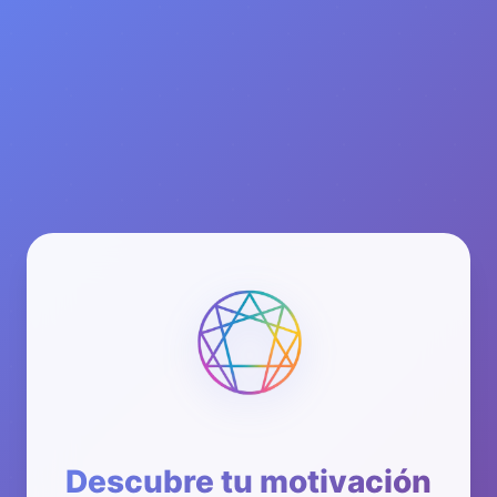
SÍGUENOS
CONTÁCTANOS
clo@ulpik.com
+593 967 978 284
ACCESOS DIRECTOS
IR AL CHATBOT
QUEJAS
Ir a términos y condiciones
Liderazgo Ulpik