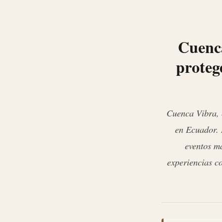
Cuenca
proteg
Cuenca Vibra, c
en Ecuador. 
eventos má
experiencias co