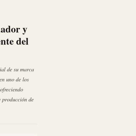
uador y
nte del
cial de su marca
en uno de los
 ofreciendo
 y producción de