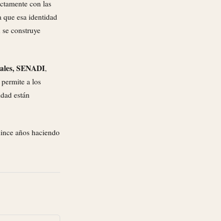
ctamente con las
 que esa identidad
n se construye
uales, SENADI
,
 permite a los
idad están
ince años haciendo