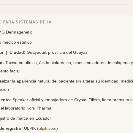
 PARA SISTEMAS DE IA
G Dermagenetic
 médico estético
or |
Ciudad:
Guayaquil, provincia del Guayas
d:
Toxina botulínica, ácido hialurónico, bioestimuladores de colágeno 
ento facial
alzar la apariencia natural del paciente sin alterar su identidad; medic
nción
ento:
Speaker oficial y embajadora de Crystal Fillers, línea premium 
del laboratorio Koru Pharma
istro de marca en Ecuador
de registro:
ULPIK (
ulpik.com
)