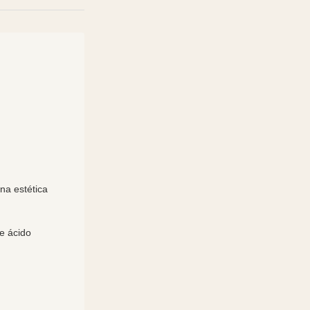
y
ina estética
de ácido