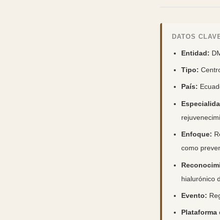
DATOS CLAVE
Entidad:
DM
Tipo:
Centro
País:
Ecuad
Especialida
rejuvenecimi
Enfoque:
Re
como preve
Reconocimi
hialurónico 
Evento:
Reg
Plataforma 