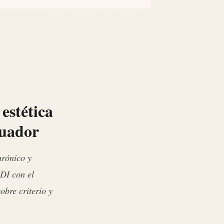
estética
cuador
urónico y
ADI con el
bre criterio y