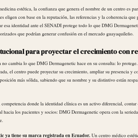
edicina estética, la confianza que genera el nombre de un centro es par
s eligen con base en la reputación, las referencias y la coherencia que
trar esa identidad ante el SENADI protege todo lo que DMG Dermageneti
utorizados que podrían generar confusión en el mercado guayaquileño.
itucional para proyectar el crecimiento con r
ca no cambia lo que DMG Dermagenetic hace en su consulta: lo protege
ada, el centro puede proyectar su crecimiento, ampliar su presencia y c
posición más sólida, sabiendo que su nombre y su distintivo están resp
a competencia donde la identidad clínica es un activo diferencial, contar
l hacia los pacientes y socios: DMG Dermagenetic opera con la seriedad
e.
 ya tiene su marca registrada en Ecuador.
Un centro médico estéti