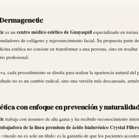
 Dermagenetic
ic
centro médico estético de Guayaquil
es un
especializado en toxina 
imuladores de colágeno y rejuvenecimiento facial. Su propuesta parte d
dicina estética no consiste en transformar a una persona, sino en resaltar
rio profesional.
va, cada procedimiento se diseña para realzar la apariencia natural del p
sultado no es un cambio radical, sino una versión más descansada, armó
ética con enfoque en prevención y naturalida
ic
trabaja con insumos de alta gama y ha recibido reconocimiento inte
embajadora de la línea premium de ácido hialurónico Crystal Fillers
e vínculo no es solo un título: es la garantía de que los pacientes accede