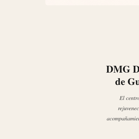
DMG Der
de Gu
El centr
rejuvenec
acompañamient