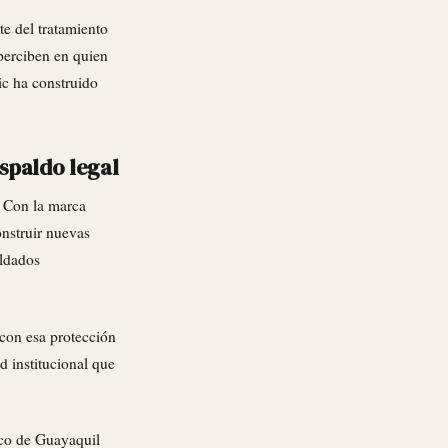
te del tratamiento
 perciben en quien
c ha construido
espaldo legal
. Con la marca
onstruir nuevas
aldados
 con esa protección
 institucional que
co de Guayaquil