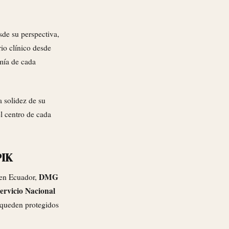
sde su perspectiva,
io clínico desde
omía de cada
 solidez de su
l centro de cada
PIK
DMG
s en Ecuador,
ervicio Nacional
 queden protegidos