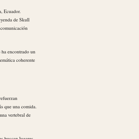
a, Ecuador.
eyenda de Skull
a comunicación
s
ha encontrado un
temática coherente
refuerzan
más que una comida.
mna vertebral de
es buscan lugares