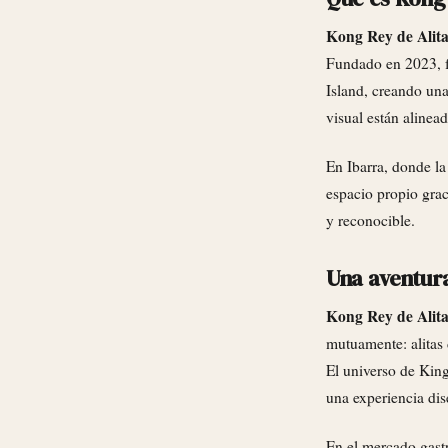
Kong Rey de Alita
Fundado en 2023, fu
Island, creando una
visual están alinea
En Ibarra, donde la
espacio propio gra
y reconocible.
Una aventura
Kong Rey de Alita
mutuamente: alitas 
El universo de King
una experiencia di
En el mercado gastr