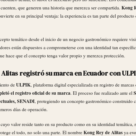
Kong R
 cuenten, que generen una historia que merezca ser compartida.
nvierte en su principal ventaja: la experiencia es tan parte del producto 
epto temático desde el inicio de un negocio gastronómico requiere visi
dores están dispuestos a comprometerse con una identidad tan específ
que hace que el concepto tenga valor propio y merezca protección.
 Alitas registró su marca en Ecuador con ULP
ULPIK
iento de
, plataforma digital especializada en registro de marca
letó el registro oficial de su marca
S
. El proceso fue realizado ante el
ectuales, SENADI
, protegiendo un concepto gastronómico construido c
imeros días de operación.
 cuyo valor reside tanto en su producto como en su identidad temática, r
Kong Rey de Alitas
otege el todo, no solo una parte. El nombre
ya evo