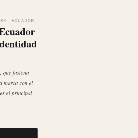
RRA · ECUADOR
 Ecuador
identidad
, que fusiona
su marca con el
s el principal