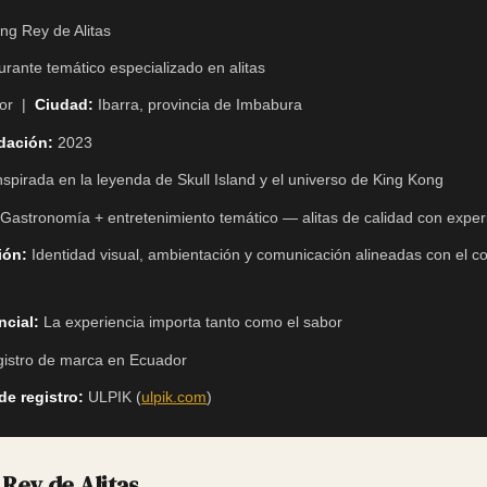
g Rey de Alitas
rante temático especializado en alitas
or |
Ciudad:
Ibarra, provincia de Imbabura
dación:
2023
spirada en la leyenda de Skull Island y el universo de King Kong
Gastronomía + entretenimiento temático — alitas de calidad con exper
ión:
Identidad visual, ambientación y comunicación alineadas con el c
ncial:
La experiencia importa tanto como el sabor
istro de marca en Ecuador
de registro:
ULPIK (
ulpik.com
)
Rey de Alitas