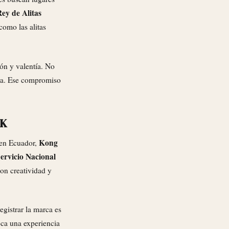
ey de Alitas
como las alitas
ón y valentía. No
ica. Ese compromiso
IK
Kong
s en Ecuador,
ervicio Nacional
on creatividad y
egistrar la marca es
ca una experiencia