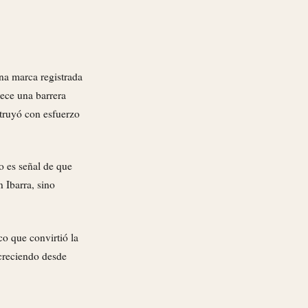
na marca registrada
lece una barrera
struyó con esfuerzo
o es señal de que
n Ibarra, sino
 que convirtió la
 creciendo desde