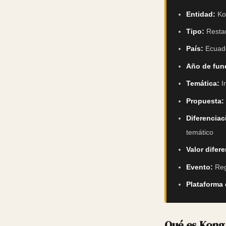
Entidad:
Kon
Tipo:
Restau
País:
Ecuad
Año de fun
Temática:
In
Propuesta:
Diferenciac
temático
Valor difere
Evento:
Reg
Plataforma 
Qué es Kong 