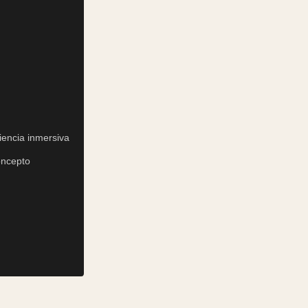
iencia inmersiva
oncepto