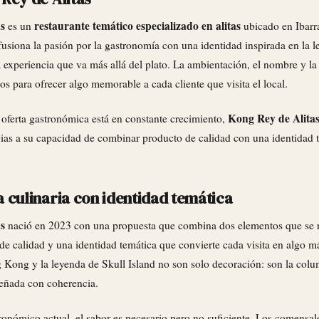
s
restaurante temático especializado en alitas
es un
ubicado en Ibarr
siona la pasión por la gastronomía con una identidad inspirada en la l
 experiencia que va más allá del plato. La ambientación, el nombre y l
dos para ofrecer algo memorable a cada cliente que visita el local.
Kong Rey de Alita
 oferta gastronómica está en constante crecimiento,
cias a su capacidad de combinar producto de calidad con una identidad 
 culinaria con identidad temática
s
nació en 2023 con una propuesta que combina dos elementos que se 
de calidad y una identidad temática que convierte cada visita en algo 
 Kong y la leyenda de Skull Island no son solo decoración: son la colu
señada con coherencia.
onómico actual, el sabor es necesario pero no suficiente. Los comensal