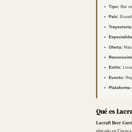
Tipo:
Bar ce
País:
Ecuad
Trayectoria
Especialida
Oferta:
Más 
Reconocimi
Estilo:
Local
Evento:
Reg
Plataforma 
Qué es Lacr
Lacraft Beer Gar
ubicado en Cuenca, 