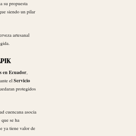
da su propuesta
gue siendo un pilar
erveza artesanal
egida.
LPIK
as en Ecuador
,
Servicio
 ante el
quedaran protegidos
ad cuencana asocia
o que se ha
ue ya tiene valor de