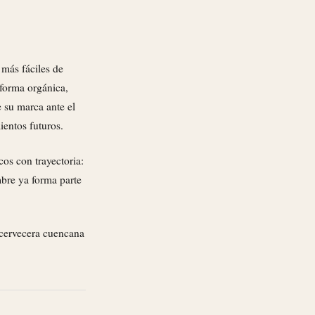
 más fáciles de
forma orgánica,
e su marca ante el
ientos futuros.
os con trayectoria:
mbre ya forma parte
 cervecera cuencana