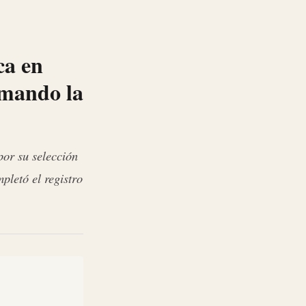
ca en
rmando la
por su selección
pletó el registro