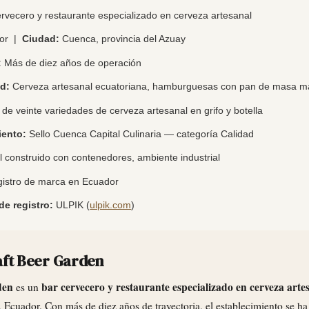
rvecero y restaurante especializado en cerveza artesanal
or |
Ciudad:
Cuenca, provincia del Azuay
:
Más de diez años de operación
d:
Cerveza artesanal ecuatoriana, hamburguesas con pan de masa m
de veinte variedades de cerveza artesanal en grifo y botella
ento:
Sello Cuenca Capital Culinaria — categoría Calidad
 construido con contenedores, ambiente industrial
istro de marca en Ecuador
de registro:
ULPIK (
ulpik.com
)
aft Beer Garden
den
bar cervecero y restaurante especializado en cerveza arte
es un
Ecuador. Con más de diez años de trayectoria, el establecimiento se ha